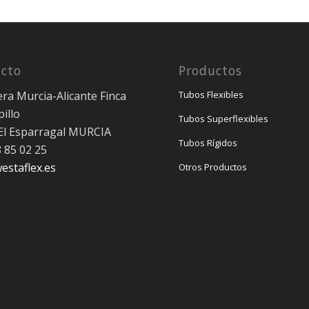
cto
Productos
era Murcia-Alicante Finca
Tubos Flexibles
illo
Tubos Superflexibles
El Esparragal MURCIA
Tubos Rígidos
8 85 02 25
estaflex.es
Otros Productos