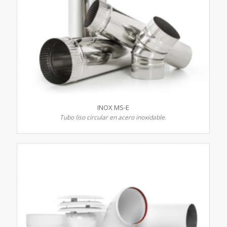
INOX MS-E
Tubo liso circular en acero inoxidable.